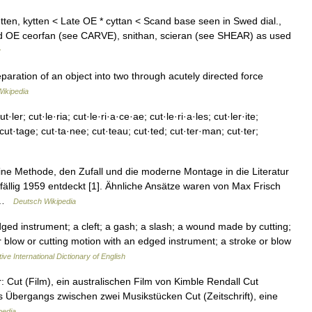
cutten, kytten < Late OE * cyttan < Scand base seen in Swed dial.,
aced OE ceorfan (see CARVE), snithan, scieran (see SHEAR) as used
y
paration of an object into two through acutely directed force
Wikipedia
·ler; cut·le·ria; cut·le·ri·a·ce·ae; cut·le·ri·a·les; cut·ler·ite;
e; cut·tage; cut·ta·nee; cut·teau; cut·ted; cut·ter·man; cut·ter;
ne Methode, den Zufall und die moderne Montage in die Literatur
ällig 1959 entdeckt [1]. Ähnliche Ansätze waren von Max Frisch
n …
Deutsch Wikipedia
ed instrument; a cleft; a gash; a slash; a wound made by cutting;
r blow or cutting motion with an edged instrument; a stroke or blow
ive International Dictionary of English
r: Cut (Film), ein australischen Film von Kimble Rendall Cut
s Übergangs zwischen zwei Musikstücken Cut (Zeitschrift), eine
pedia