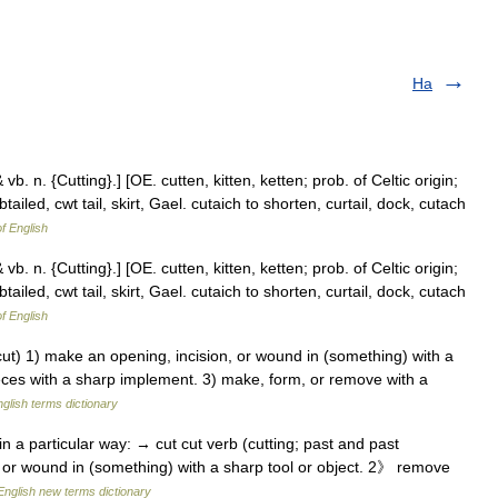
Ha
& vb. n. {Cutting}.] [OE. cutten, kitten, ketten; prob. of Celtic origin;
tailed, cwt tail, skirt, Gael. cutaich to shorten, curtail, dock, cutach
of English
& vb. n. {Cutting}.] [OE. cutten, kitten, ketten; prob. of Celtic origin;
tailed, cwt tail, skirt, Gael. cutaich to shorten, curtail, dock, cutach
of English
ut) 1) make an opening, incision, or wound in (something) with a
ieces with a sharp implement. 3) make, form, or remove with a
glish terms dictionary
 a particular way: → cut cut verb (cutting; past and past
, or wound in (something) with a sharp tool or object. 2》 remove
English new terms dictionary