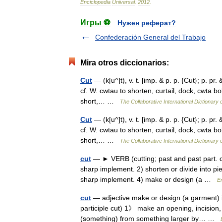
Enciclopedia
Universal
.
2012
.
Игры ⚽
Нужен реферат?
Confederación General del Trabajo
Mira otros diccionarios:
Cut
— (k[u^]t), v. t. [imp. & p. p. {Cut}; p. pr. 
cf. W. cwtau to shorten, curtail, dock, cwta bob
short,… …
The Collaborative International Dictionary 
Cut
— (k[u^]t), v. t. [imp. & p. p. {Cut}; p. pr. 
cf. W. cwtau to shorten, curtail, dock, cwta bob
short,… …
The Collaborative International Dictionary 
cut
— ► VERB (cutting; past and past part. c
sharp implement. 2) shorten or divide into p
sharp implement. 4) make or design (a …
En
cut
— adjective make or design (a garment) in
participle cut) 1》 make an opening, incision
(something) from something larger by… …