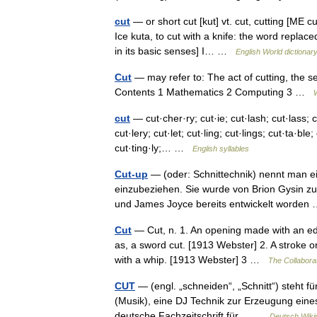
cut
— or short cut [kut] vt. cut, cutting [ME 
Ice kuta, to cut with a knife: the word repl
in its basic senses] I… …
English World dictionar
Cut
— may refer to: The act of cutting, the se
Contents 1 Mathematics 2 Computing 3 …
cut
— cut·cher·ry; cut·ie; cut·lash; cut·lass; cut
cut·lery; cut·let; cut·ling; cut·lings; cut·ta·bl
cut·ting·ly;… …
English syllables
Cut-up
— (oder: Schnittechnik) nennt man ei
einzubeziehen. Sie wurde von Brion Gysin zuf
und James Joyce bereits entwickelt worde
Cut
— Cut, n. 1. An opening made with an edg
as, a sword cut. [1913 Webster] 2. A stroke o
with a whip. [1913 Webster] 3 …
The Collaborat
CUT
— (engl. „schneiden“, „Schnitt“) steht fü
(Musik), eine DJ Technik zur Erzeugung eine
deutsche Fachzeitschrift für… …
Deutsch Wiki