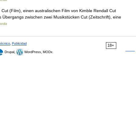
r: Cut (Film), einen australischen Film von Kimble Rendall Cut
s Übergangs zwischen zwei Musikstücken Cut (Zeitschrift), eine
pedia
técnico
,
Publicidad
18+
Drupal,
WordPress, MODx.