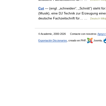
Cut
— (engl. „schneiden“, „Schnitt“) steht fü
(Musik), eine DJ Technik zur Erzeugung eine
deutsche Fachzeitschrift für… …
Deutsch Wiki
© Academic, 2000-2026
Contacte con nosotros:
Apoyo 
Exportación Diccionarios
, creado en PHP,
Joomla,