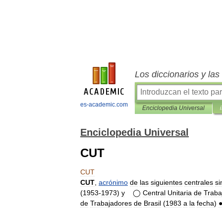
Los diccionarios y la
es-academic.com
Enciclopedia Universal
Enciclopedia Universal
CUT
CUT
CUT
,
acrónimo
de
las
siguientes
centrales
si
(
1953
-
1973
)
y
◯
Central
Unitaria
de
Traba
de
Trabajadores
de
Brasil
(
1983
a
la
fecha
)