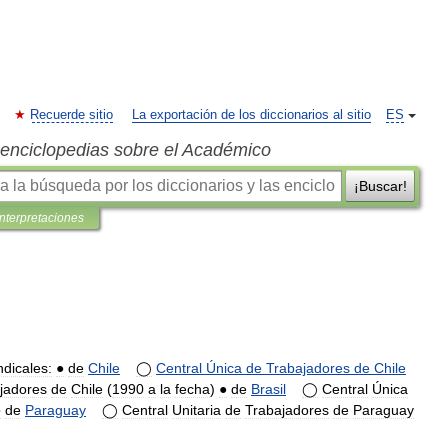
Recuerde sitio
La exportación de los diccionarios al sitio
ES
s enciclopedias sobre el Académico
¡Buscar!
interpretaciones
ndicales:
●
de
Chile
◯
Central
Única
de
Trabajadores
de
Chile
jadores
de
Chile
(
1990
a
la
fecha
)
●
de
Brasil
◯
Central
Única
●
de
Paraguay
◯
Central
Unitaria
de
Trabajadores
de
Paraguay